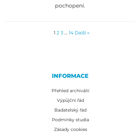
pochopení.
1
2
3
…
14
Další »
INFORMACE
Přehled archiválií
Výpůjční řád
Badatelský řád
Podmínky studia
Zásady cookies