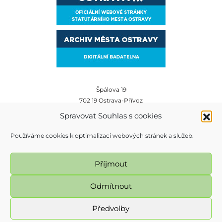
Špálova 19
702 19 Ostrava-Přívoz
E-mail:
archiv@ostrava.cz
Spravovat Souhlas s cookies
Tel:
+420 599 450 012
Používáme cookies k optimalizaci webových stránek a služeb.
Příjmout
Odmítnout
Předvolby
Magistrát města Ostravy, Prokešovo náměstí 8, 729 30 Ostrava. Všechna práva
vyhrazena - použití obsahu nebo jeho částí je možné pouze se souhlasem