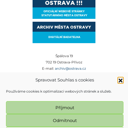
Špálova 19
702 19 Ostrava-Přívoz
E-mail:
archiv@ostrava.cz
Tel:
+420 599 450 012
Spravovat Souhlas s cookies
Používáme cookies k optimalizaci webových stránek a služeb.
Příjmout
Odmítnout
Magistrát města Ostravy, Prokešovo náměstí 8, 729 30 Ostrava. Všechna práva