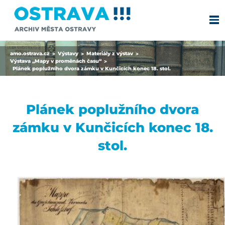
amo.ostrava.cz
Výstavy
Materiály z výstav
>
>
>
Výstava „Mapy v proměnách času“
>
Plánek poplužního dvora zámku v Kunčicích konec 18. stol.
Plánek poplužního dvora
zámku v Kunčicích konec 18.
stol.