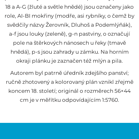
18 a A-G (žluté a světle hnědé) jsou označeny jako
role, AI-BI mokřiny (modře, asi rybníky, o čemž by
svědčily názvy Žerovník, Dluhoš a Podemlýňák),
a-f jsou louky (zeleně), g-n pastviny, o označují
pole na štěrkových nánosech u řeky (tmavě
hnědá), p-s jsou zahrady u zámku. Na horním
okraji plánku je zaznačen též mlýn a pila.
Autorem byl patrně úředník zdejšího panství;
ručně zhotovený a kolorovaný plán vznikl zřejmě
koncem 18. století; originál o rozměrech 56×44
cm je v měřítku odpovídajícím 1:5760.