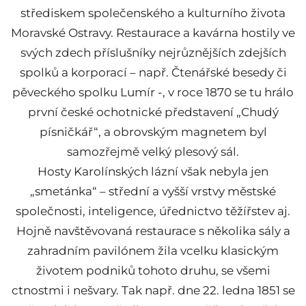
střediskem společenského a kulturního života
Moravské Ostravy. Restaurace a kavárna hostily ve
svých zdech příslušníky nejrůznějších zdejších
spolků a korporací – např. Čtenářské besedy či
pěveckého spolku Lumír -, v roce 1870 se tu hrálo
první české ochotnické představení „Chudý
písničkář“, a obrovským magnetem byl
samozřejmě velký plesový sál.
Hosty Karolínských lázní však nebyla jen
„smetánka“ – střední a vyšší vrstvy městské
společnosti, inteligence, úřednictvo těžířstev aj.
Hojně navštěvovaná restaurace s několika sály a
zahradním pavilónem žila vcelku klasickým
životem podniků tohoto druhu, se všemi
ctnostmi i nešvary. Tak např. dne 22. ledna 1851 se