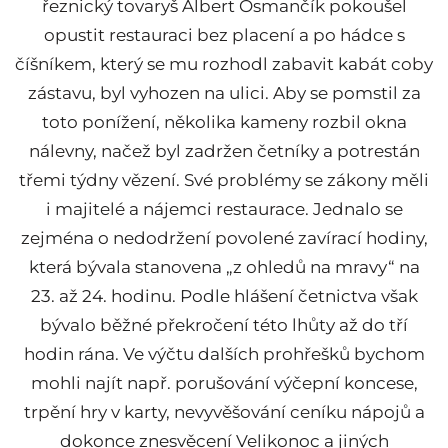
řeznický tovaryš Albert Osmančík pokoušel
opustit restauraci bez placení a po hádce s
číšníkem, který se mu rozhodl zabavit kabát coby
zástavu, byl vyhozen na ulici. Aby se pomstil za
toto ponížení, několika kameny rozbil okna
nálevny, načež byl zadržen četníky a potrestán
třemi týdny vězení. Své problémy se zákony měli
i majitelé a nájemci restaurace. Jednalo se
zejména o nedodržení povolené zavírací hodiny,
která bývala stanovena „z ohledů na mravy“ na
23. až 24. hodinu. Podle hlášení četnictva však
bývalo běžné překročení této lhůty až do tří
hodin rána. Ve výčtu dalších prohřešků bychom
mohli najít např. porušování výčepní koncese,
trpění hry v karty, nevyvěšování ceníku nápojů a
dokonce znesvěcení Velikonoc a jiných