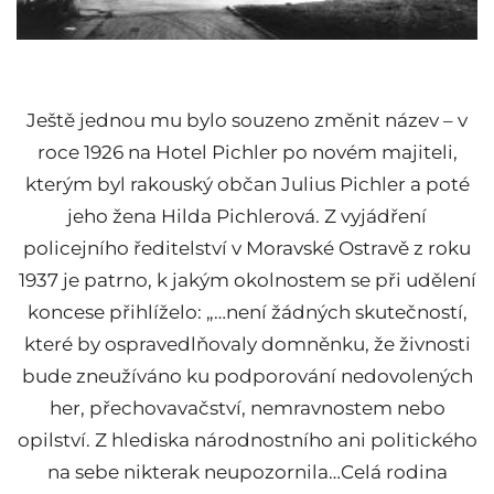
Ještě jednou mu bylo souzeno změnit název – v
roce 1926 na Hotel Pichler po novém majiteli,
kterým byl rakouský občan Julius Pichler a poté
jeho žena Hilda Pichlerová. Z vyjádření
policejního ředitelství v Moravské Ostravě z roku
1937 je patrno, k jakým okolnostem se při udělení
koncese přihlíželo: „…není žádných skutečností,
které by ospravedlňovaly domněnku, že živnosti
bude zneužíváno ku podporování nedovolených
her, přechovavačství, nemravnostem nebo
opilství. Z hlediska národnostního ani politického
na sebe nikterak neupozornila…Celá rodina