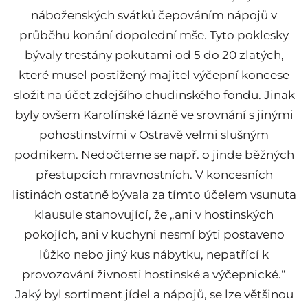
náboženských svátků čepováním nápojů v
průběhu konání dopolední mše. Tyto poklesky
bývaly trestány pokutami od 5 do 20 zlatých,
které musel postižený majitel výčepní koncese
složit na účet zdejšího chudinského fondu. Jinak
byly ovšem Karolínské lázně ve srovnání s jinými
pohostinstvími v Ostravě velmi slušným
podnikem. Nedočteme se např. o jinde běžných
přestupcích mravnostních. V koncesních
listinách ostatně bývala za tímto účelem vsunuta
klausule stanovující, že „ani v hostinských
pokojích, ani v kuchyni nesmí býti postaveno
lůžko nebo jiný kus nábytku, nepatřící k
provozování živnosti hostinské a výčepnické.“
Jaký byl sortiment jídel a nápojů, se lze většinou