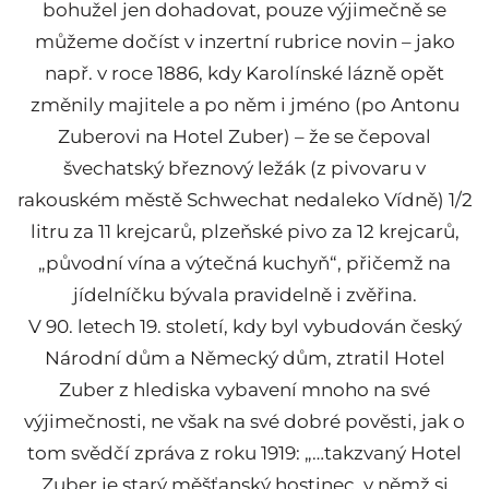
bohužel jen dohadovat, pouze výjimečně se
můžeme dočíst v inzertní rubrice novin – jako
např. v roce 1886, kdy Karolínské lázně opět
změnily majitele a po něm i jméno (po Antonu
Zuberovi na Hotel Zuber) – že se čepoval
švechatský březnový ležák (z pivovaru v
rakouském městě Schwechat nedaleko Vídně) 1/2
litru za 11 krejcarů, plzeňské pivo za 12 krejcarů,
„původní vína a výtečná kuchyň“, přičemž na
jídelníčku bývala pravidelně i zvěřina.
V 90. letech 19. století, kdy byl vybudován český
Národní dům a Německý dům, ztratil Hotel
Zuber z hlediska vybavení mnoho na své
výjimečnosti, ne však na své dobré pověsti, jak o
tom svědčí zpráva z roku 1919: „…takzvaný Hotel
Zuber je starý měšťanský hostinec, v němž si