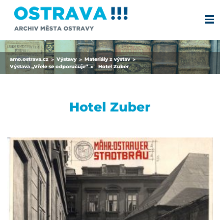
amo.ostrava.cz
Výstavy
Materiály z výstav
>
>
>
Výstava „Vřele se odporučuje“
Hotel Zuber
>
Hotel Zuber