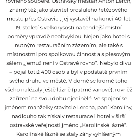
rovného soupeře. Ostravský měšťan Anton Lerch,
známý též jako stavitel proslulého řetězového
mostu přes Ostravici, jej vystavěl na konci 40. let
19. století s velkorysostí na tehdejší místní
poměry vpravdě neobvyklou. Nejen jako hotel s
nutným restauračním zázemím, ale také s
místnostmi pro spolkovou činnost a s plesovým
sálem „jemuž není v Ostravě rovno“. Nebylo divu
– pojal totiž 400 osob a byl v podstatě prvním
svého druhu ve městě. V domě se kromě toho
všeho nalézaly ještě lázně (patrně vanové), rovněž
zařízení na svou dobu ojedinělé. Ve spojení se
jménem manželky stavitele Lercha, paní Karolíny,
nadlouho tak získaly restaurace i hotel v širší
ostravské veřejnosti jméno „Karolínské lázně“.
Karolínské lázně se staly záhy vyhláeným