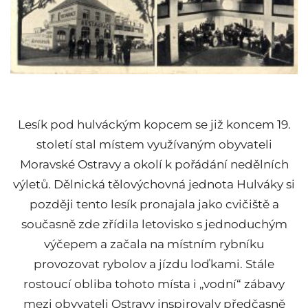
Lesík pod hulváckým kopcem se již koncem 19.
století stal místem využívaným obyvateli
Moravské Ostravy a okolí k pořádání nedělních
výletů. Dělnická tělovýchovná jednota Hulváky si
později tento lesík pronajala jako cvičiště a
současně zde zřídila letovisko s jednoduchým
výčepem a začala na místním rybníku
provozovat rybolov a jízdu loďkami. Stále
rostoucí obliba tohoto místa i „vodní“ zábavy
mezi obyvateli Ostravy inspirovaly předčasně