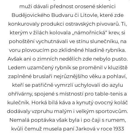
muži dávali přednost orosené sklenici
Budějovického Budvaru či Litovle, které zde
konkurovaly produkci ostravských pivovarů. Ti,
kterým v žilách kolovala „námořnická“ krev, si
pohoštění vychutnávali ve stínu slunečníku, na
voru plovoucím po zklidněné hladině rybníka.
Avšak ani o zimních nedělích zde nebylo pusto.
Ledem uzamčený rybník se proměnil v kluziště
zaplněné bruslaři nejrůznějšího věku a pohlaví,
kteří se patřičně vymrzlí uchylovali do azylu
ohřívárny, spojené s místností pro table-tenis a
kulečník. Horká bílá káva a kynutý ovocný koláč
dodávaly vzpruhu malým i velkým sportovcům.
Nemalá poptávka však byla i po čaji s rumem,
kvůli čemuž musela paní Jarková v roce 1933