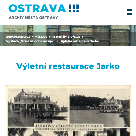
amo.ostrava.cz
Výstavy
Materiály z výstav
>
>
>
Výstava „Vřele se odporučuje“
Výletní restaurace Jarko
>
Výletní restaurace Jarko