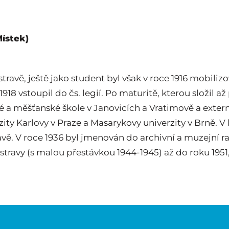
Místek)
travě, ještě jako student byl však v roce 1916 mobili
1918 vstoupil do čs. legií. Po maturitě, kterou složil až
a měšťanské škole v Janovicích a Vratimově a externě
ity Karlovy v Praze a Masarykovy univerzity v Brně. V 
ě. V roce 1936 byl jmenován do archivní a muzejní ra
stravy (s malou přestávkou 1944-1945) až do roku 1951