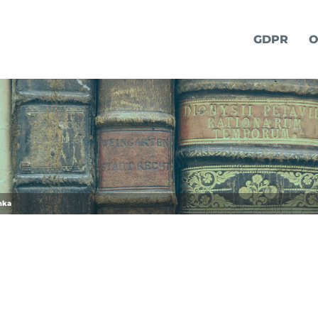
GDPR
O
nka