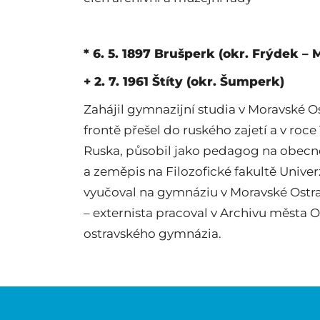
* 6. 5. 1897 Brušperk (okr. Frýdek – 
+ 2. 7. 1961 Štíty (okr. Šumperk)
Zahájil gymnazijní studia v Moravské Os
frontě přešel do ruského zajetí a v roce 
Ruska, působil jako pedagog na obecné 
a zeměpis na Filozofické fakultě Univerz
vyučoval na gymnáziu v Moravské Ostrav
– externista pracoval v Archivu města O
ostravského gymnázia.