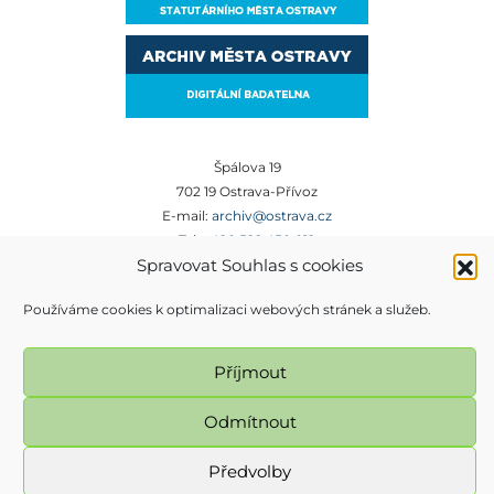
Špálova 19
702 19 Ostrava-Přívoz
E-mail:
archiv@ostrava.cz
Tel:
+420 599 450 012
Spravovat Souhlas s cookies
Používáme cookies k optimalizaci webových stránek a služeb.
Příjmout
Odmítnout
Magistrát města Ostravy, Prokešovo náměstí 8, 729 30 Ostrava. Všechna práva
vyhrazena - použití obsahu nebo jeho částí je možné pouze se souhlasem
Předvolby
Magistrátu města Ostravy.
Prohlášení o přístupnosti