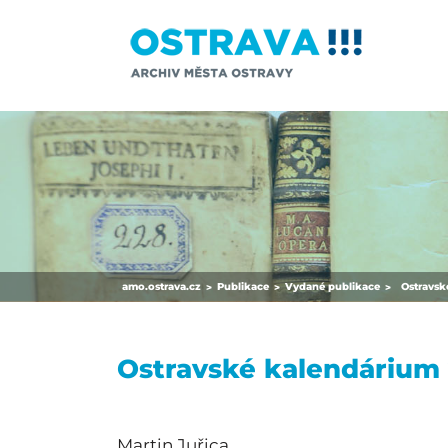
amo.ostrava.cz
Publikace
Vydané publikace
Ostravsk
>
>
>
Ostravské kalendárium
Martin Juřica