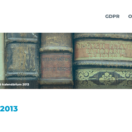
GDPR
O
é kalendárium 2013
 2013