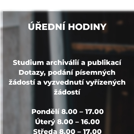
ÚŘEDNÍ HODINY
Studium archiválií a publikací
Dotazy, podání písemných
žádostí a vyzvednutí vyřízených
žádostí
Pondělí 8.00 – 17.00
Úterý 8.00 – 16.00
Středa 8.00 – 17.00