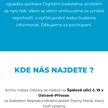
výpadku aplikace Digitální badatelna. problém
se nyní řeší. Všem se velmi omlouváme za vzniklé
nepohodlí, o zpřístupnění webu budeme
informovat. Děkujeme za pochopení.
KDE NÁS NAJDETE ?
Archiv města Ostravy se nalézá na
Špálově ulici č. 19 v
Ostravě-Přívoze
,
za kostelem Neposkvrněného početí Panny Marie, který
tvoří výrazný